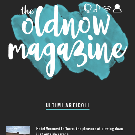
ULTIMI ARTICOLI
Hotel Veronesi La Torre: the pleasure of slowing down
just outside Verona