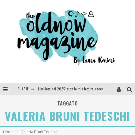
FLASH
Libri letti nel 2025: tutte le mie letture, recensioni e giudizi
Cosa vediamo questa sera? Te lo dico io: film e serie TV visti nel 2025
TAGGATO
VALERIA BRUNI TEDESCHI
SEE YOU AT 5 | Chanel
Anya Taylor-Joy, Jisoo e Willow Smith protagoniste della nuova campagna Dior Addict
Home
Valeria Bruni Tedeschi