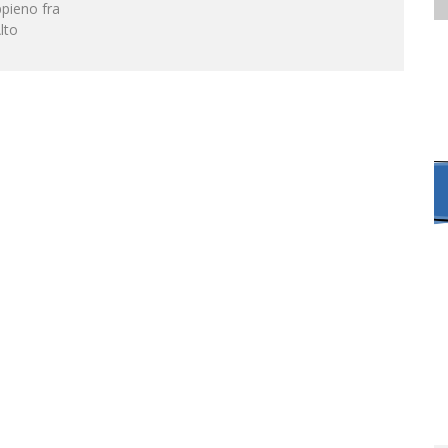
ppieno fra
lto