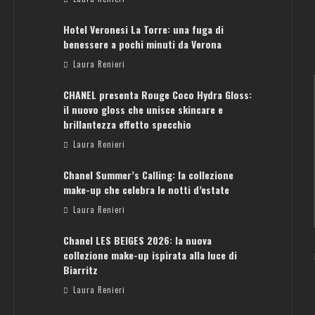
Hotel Veronesi La Torre: una fuga di
benessere a pochi minuti da Verona
Laura Renieri
CHANEL presenta Rouge Coco Hydra Gloss:
il nuovo gloss che unisce skincare e
brillantezza effetto specchio
Laura Renieri
Chanel Summer’s Calling: la collezione
ATENE: GUIDA PER IL WEEKEND PERFETTO
make-up che celebra le notti d’estate
Laura Renieri
Laura Renieri
Chanel LES BEIGES 2026: la nuova
collezione make-up ispirata alla luce di
Biarritz
Laura Renieri