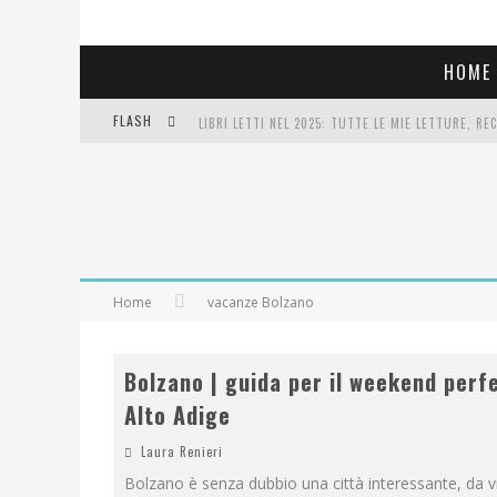
HOME
FLASH
LIBRI LETTI NEL 2025: TUTTE LE MIE LETTURE, RE
COSA VEDIAMO QUESTA SERA? TE LO DICO IO: FILM 
SEE YOU AT 5 | CHANEL
Home
vacanze Bolzano
Bolzano | guida per il weekend perfe
Alto Adige
Laura Renieri
Bolzano è senza dubbio una città interessante, da vi