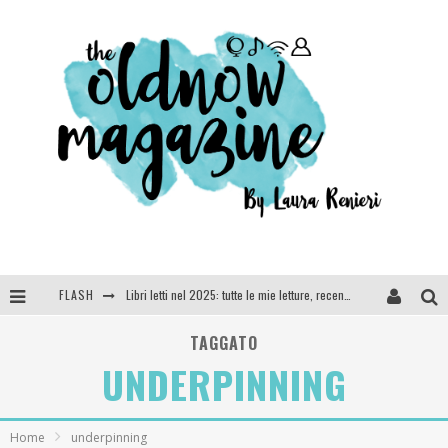
FLASH
Libri letti nel 2025: tutte le mie letture, recensioni e giudizi
Cosa vediamo questa sera? Te lo dico io: film e serie TV visti nel 2025
TAGGATO
UNDERPINNING
SEE YOU AT 5 | Chanel
Anya Taylor-Joy, Jisoo e Willow Smith protagoniste della nuova campagna Dior Addict
Home
underpinning