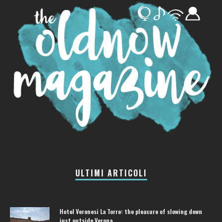
ULTIMI ARTICOLI
Hotel Veronesi La Torre: the pleasure of slowing down
just outside Verona