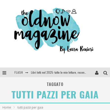
FLASH
Libri letti nel 2025: tutte le mie letture, recensioni e giudizi
Cosa vediamo questa sera? Te lo dico io: film e serie TV visti nel 2025
TAGGATO
TUTTI PAZZI PER GAIA
SEE YOU AT 5 | Chanel
Anya Taylor-Joy, Jisoo e Willow Smith protagoniste della nuova campagna Dior Addict
Home
tutti pazzi per gaia