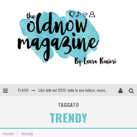
FLASH
Libri letti nel 2025: tutte le mie letture, recensioni e giudizi
Cosa vediamo questa sera? Te lo dico io: film e serie TV visti nel 2025
TAGGATO
TRENDY
SEE YOU AT 5 | Chanel
Anya Taylor-Joy, Jisoo e Willow Smith protagoniste della nuova campagna Dior Addict
Home
trendy