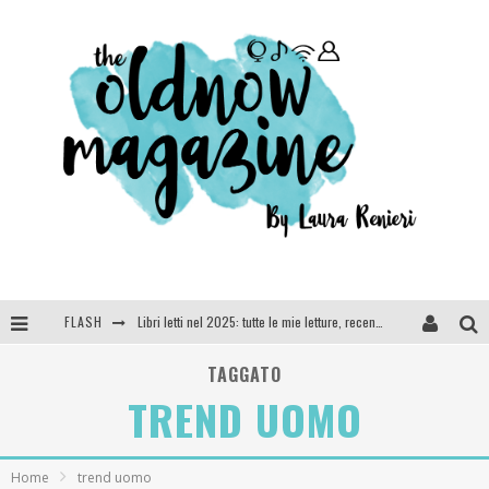
FLASH
Libri letti nel 2025: tutte le mie letture, recensioni e giudizi
Cosa vediamo questa sera? Te lo dico io: film e serie TV visti nel 2025
TAGGATO
TREND UOMO
SEE YOU AT 5 | Chanel
Anya Taylor-Joy, Jisoo e Willow Smith protagoniste della nuova campagna Dior Addict
Home
trend uomo