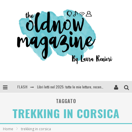
FLASH
Libri letti nel 2025: tutte le mie letture, recensioni e giudizi
Cosa vediamo questa sera? Te lo dico io: film e serie TV visti nel 2025
TAGGATO
TREKKING IN CORSICA
SEE YOU AT 5 | Chanel
Anya Taylor-Joy, Jisoo e Willow Smith protagoniste della nuova campagna Dior Addict
Home
trekking in corsica