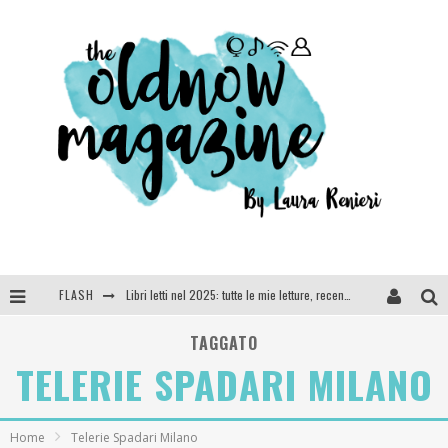
FLASH
Libri letti nel 2025: tutte le mie letture, recensioni e giudizi
Cosa vediamo questa sera? Te lo dico io: film e serie TV visti nel 2025
TAGGATO
TELERIE SPADARI MILANO
SEE YOU AT 5 | Chanel
Anya Taylor-Joy, Jisoo e Willow Smith protagoniste della nuova campagna Dior Addict
Home
Telerie Spadari Milano