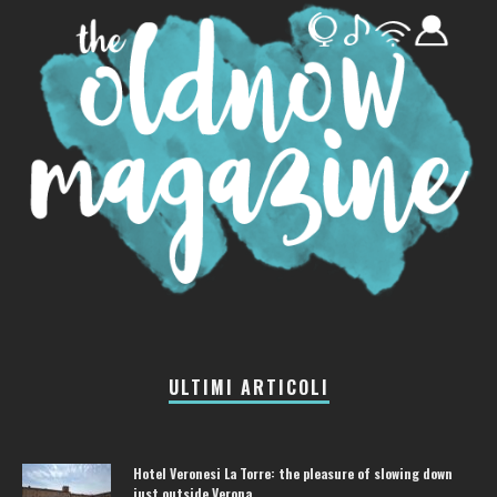
ULTIMI ARTICOLI
Hotel Veronesi La Torre: the pleasure of slowing down
just outside Verona