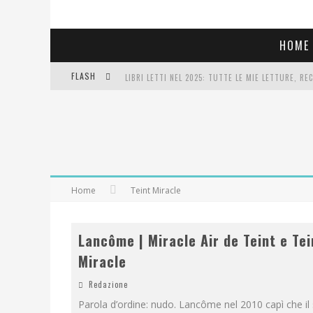
HOME
FLASH
LIBRI LETTI NEL 2025: TUTTE LE MIE LETTURE, RE
COSA VEDIAMO QUESTA SERA? TE LO DICO IO: FILM 
SEE YOU AT 5 | CHANEL
Home
Teint Miracle
Lancôme | Miracle Air de Teint e Tei
Miracle
Redazione
Parola d’ordine: nudo. Lancôme nel 2010 capì che il