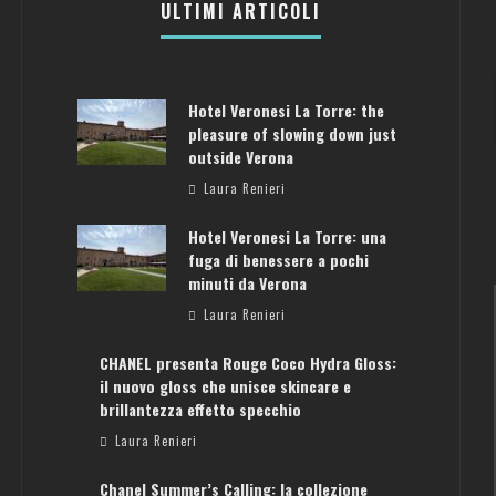
ULTIMI ARTICOLI
Hotel Veronesi La Torre: the
pleasure of slowing down just
outside Verona
Laura Renieri
Hotel Veronesi La Torre: una
fuga di benessere a pochi
minuti da Verona
Laura Renieri
CHANEL presenta Rouge Coco Hydra Gloss:
il nuovo gloss che unisce skincare e
brillantezza effetto specchio
Laura Renieri
ATENE: GUIDA PER IL WEEKEND PERFETTO
Chanel Summer’s Calling: la collezione
Laura Renieri