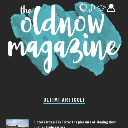
ULTIMI ARTICOLI
Hotel Veronesi La Torre: the pleasure of slowing down
just outside Verona