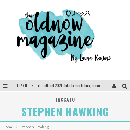
FLASH
Libri letti nel 2025: tutte le mie letture, recensioni e giudizi
Cosa vediamo questa sera? Te lo dico io: film e serie TV visti nel 2025
TAGGATO
STEPHEN HAWKING
SEE YOU AT 5 | Chanel
Anya Taylor-Joy, Jisoo e Willow Smith protagoniste della nuova campagna Dior Addict
Home
Stephen Hawking