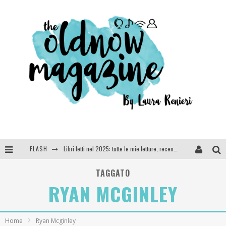
FLASH
Libri letti nel 2025: tutte le mie letture, recensioni e giudizi
Cosa vediamo questa sera? Te lo dico io: film e serie TV visti nel 2025
TAGGATO
RYAN MCGINLEY
SEE YOU AT 5 | Chanel
Anya Taylor-Joy, Jisoo e Willow Smith protagoniste della nuova campagna Dior Addict
Home
Ryan Mcginley