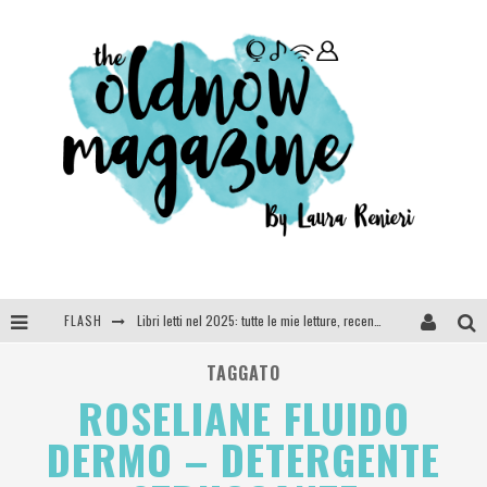
FLASH
Libri letti nel 2025: tutte le mie letture, recensioni e giudizi
Cosa vediamo questa sera? Te lo dico io: film e serie TV visti nel 2025
TAGGATO
ROSELIANE FLUIDO
SEE YOU AT 5 | Chanel
DERMO – DETERGENTE
Anya Taylor-Joy, Jisoo e Willow Smith protagoniste della nuova campagna Dior Addict