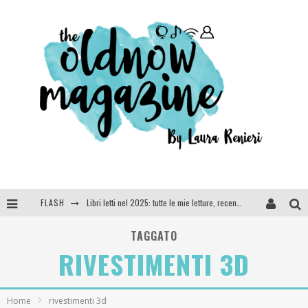
FLASH
Libri letti nel 2025: tutte le mie letture, recensioni e giudizi
Cosa vediamo questa sera? Te lo dico io: film e serie TV visti nel 2025
TAGGATO
RIVESTIMENTI 3D
SEE YOU AT 5 | Chanel
Anya Taylor-Joy, Jisoo e Willow Smith protagoniste della nuova campagna Dior Addict
Home
rivestimenti 3d