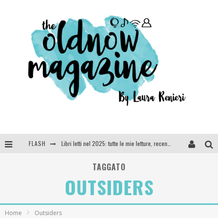
FLASH
Libri letti nel 2025: tutte le mie letture, recensioni e giudizi
Cosa vediamo questa sera? Te lo dico io: film e serie TV visti nel 2025
TAGGATO
OUTSIDERS
SEE YOU AT 5 | Chanel
Anya Taylor-Joy, Jisoo e Willow Smith protagoniste della nuova campagna Dior Addict
Home
Outsiders