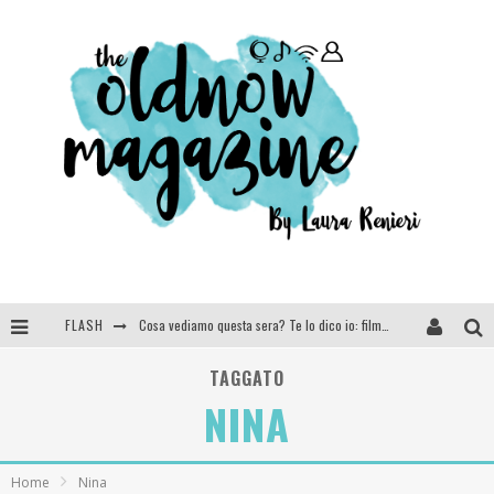
FLASH
Cosa vediamo questa sera? Te lo dico io: film e serie TV visti nel 2025
SEE YOU AT 5 | Chanel
TAGGATO
NINA
Anya Taylor-Joy, Jisoo e Willow Smith protagoniste della nuova campagna Dior Addict
Libri letti nel 2025: tutte le mie letture, recensioni e giudizi
Home
Nina