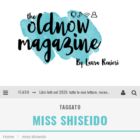
FLASH
Libri letti nel 2025: tutte le mie letture, recensioni e giudizi
Cosa vediamo questa sera? Te lo dico io: film e serie TV visti nel 2025
TAGGATO
MISS SHISEIDO
SEE YOU AT 5 | Chanel
Anya Taylor-Joy, Jisoo e Willow Smith protagoniste della nuova campagna Dior Addict
Home
miss shiseido