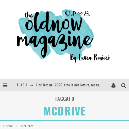
Libri letti nel 2025: tutte le mie letture, recensioni e giudizi
FLASH
Cosa vediamo questa sera? Te lo dico io: film e serie TV visti nel 2025
TAGGATO
MCDRIVE
SEE YOU AT 5 | Chanel
Anya Taylor-Joy, Jisoo e Willow Smith protagoniste della nuova campagna Dior Addict
Home
McDrive