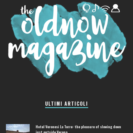
ULTIMI ARTICOLI
Hotel Veronesi La Torre: the pleasure of slowing down
just outside Verona