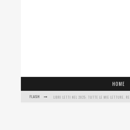
HOME
FLASH
LIBRI LETTI NEL 2025: TUTTE LE MIE LETTURE, RE
COSA VEDIAMO QUESTA SERA? TE LO DICO IO: FILM
SEE YOU AT 5 | CHANEL