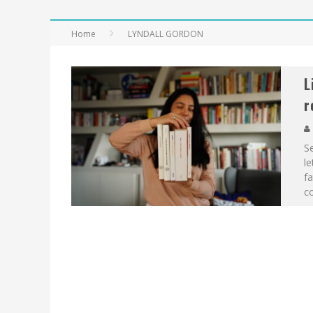
Home
LYNDALL GORDON
L
r
Se
le
fa
c