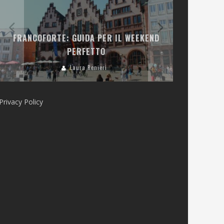
LA COLLINA
FRANCOFORTE: GUIDA PER IL WEEKEND
E RISTOR
PERFETTO
Laura Renieri
Privacy Policy