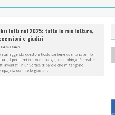
A
NYA TAYLOR-JOY, JISOO E WILLOW SMITH PROTAGONISTE DELLA NUOVA CAMPAGNA DIOR ADDICT
ibri letti nel 2025: tutte le mie letture,
ecensioni e giudizi
Laura Renieri
 stai leggendo questo articolo sai bene quanto io ami la
ttura, il perdermi in storie e luoghi, in autobiografie reali e
tti inventati, in un vortice di parole che mi tengono
ompagnia durante le giornat
...