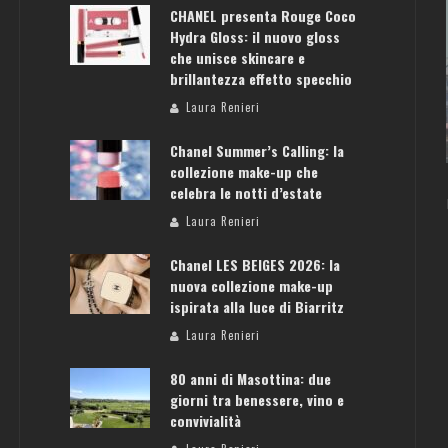
CHANEL presenta Rouge Coco
Hydra Gloss: il nuovo gloss
che unisce skincare e
brillantezza effetto specchio
ATENE: GUIDA PER IL WEEKEND PERFETTO
Laura Renieri
Laura Renieri
Chanel Summer’s Calling: la
collezione make-up che
celebra le notti d’estate
Laura Renieri
Chanel LES BEIGES 2026: la
nuova collezione make-up
ispirata alla luce di Biarritz
Laura Renieri
80 anni di Masottina: due
giorni tra benessere, vino e
convivialità