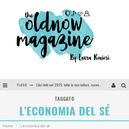
FLASH
Libri letti nel 2025: tutte le mie letture, recensioni e giudizi
Cosa vediamo questa sera? Te lo dico io: film e serie TV visti nel 2025
TAGGATO
L’ECONOMIA DEL SÉ
SEE YOU AT 5 | Chanel
Anya Taylor-Joy, Jisoo e Willow Smith protagoniste della nuova campagna Dior Addict
Home
L’economia del sé