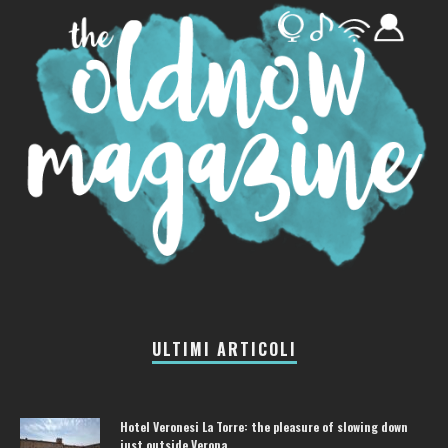
ULTIMI ARTICOLI
Hotel Veronesi La Torre: the pleasure of slowing down
just outside Verona