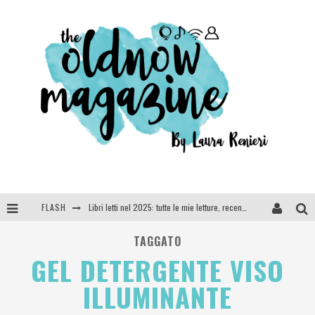
FLASH
Libri letti nel 2025: tutte le mie letture, recensioni e giudizi
Cosa vediamo questa sera? Te lo dico io: film e serie TV visti nel 2025
TAGGATO
GEL DETERGENTE VISO
SEE YOU AT 5 | Chanel
ILLUMINANTE
Anya Taylor-Joy, Jisoo e Willow Smith protagoniste della nuova campagna Dior Addict