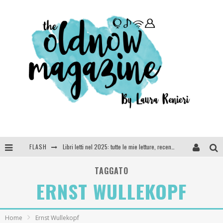
FLASH
Libri letti nel 2025: tutte le mie letture, recensioni e giudizi
Cosa vediamo questa sera? Te lo dico io: film e serie TV visti nel 2025
TAGGATO
ERNST WULLEKOPF
SEE YOU AT 5 | Chanel
Anya Taylor-Joy, Jisoo e Willow Smith protagoniste della nuova campagna Dior Addict
Home
Ernst Wullekopf