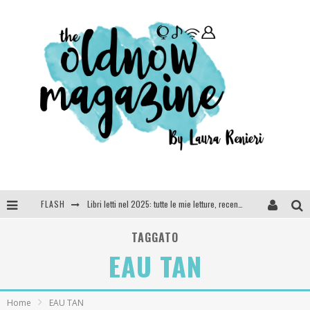
FLASH
Libri letti nel 2025: tutte le mie letture, recensioni e giudizi
Cosa vediamo questa sera? Te lo dico io: film e serie TV visti nel 2025
TAGGATO
EAU TAN
SEE YOU AT 5 | Chanel
Anya Taylor-Joy, Jisoo e Willow Smith protagoniste della nuova campagna Dior Addict
Home
EAU TAN