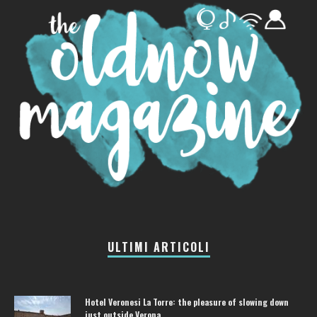
ULTIMI ARTICOLI
Hotel Veronesi La Torre: the pleasure of slowing down
just outside Verona