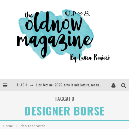
FLASH
Libri letti nel 2025: tutte le mie letture, recensioni e giudizi
Cosa vediamo questa sera? Te lo dico io: film e serie TV visti nel 2025
TAGGATO
DESIGNER BORSE
SEE YOU AT 5 | Chanel
Anya Taylor-Joy, Jisoo e Willow Smith protagoniste della nuova campagna Dior Addict
Home
designer borse