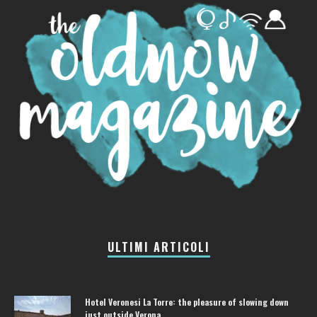
ULTIMI ARTICOLI
Hotel Veronesi La Torre: the pleasure of slowing down
just outside Verona