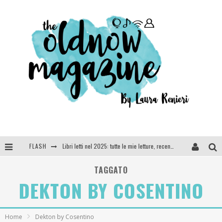
FLASH
Libri letti nel 2025: tutte le mie letture, recensioni e giudizi
Cosa vediamo questa sera? Te lo dico io: film e serie TV visti nel 2025
TAGGATO
DEKTON BY COSENTINO
SEE YOU AT 5 | Chanel
Anya Taylor-Joy, Jisoo e Willow Smith protagoniste della nuova campagna Dior Addict
Home
Dekton by Cosentino