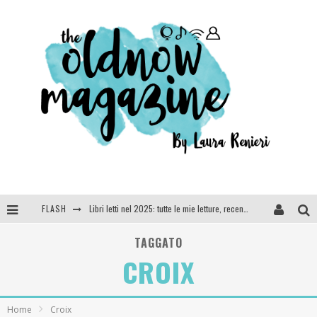
FLASH
Libri letti nel 2025: tutte le mie letture, recensioni e giudizi
Cosa vediamo questa sera? Te lo dico io: film e serie TV visti nel 2025
TAGGATO
CROIX
SEE YOU AT 5 | Chanel
Anya Taylor-Joy, Jisoo e Willow Smith protagoniste della nuova campagna Dior Addict
Home
Croix