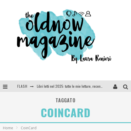
FLASH
Libri letti nel 2025: tutte le mie letture, recensioni e giudizi
Cosa vediamo questa sera? Te lo dico io: film e serie TV visti nel 2025
TAGGATO
COINCARD
SEE YOU AT 5 | Chanel
Anya Taylor-Joy, Jisoo e Willow Smith protagoniste della nuova campagna Dior Addict
Home
CoinCard