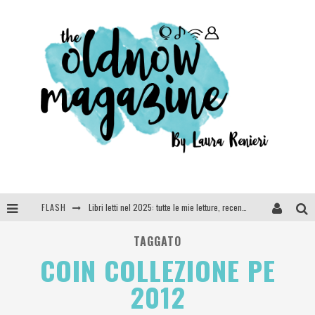
FLASH
Libri letti nel 2025: tutte le mie letture, recensioni e giudizi
Cosa vediamo questa sera? Te lo dico io: film e serie TV visti nel 2025
TAGGATO
COIN COLLEZIONE PE
SEE YOU AT 5 | Chanel
2012
Anya Taylor-Joy, Jisoo e Willow Smith protagoniste della nuova campagna Dior Addict