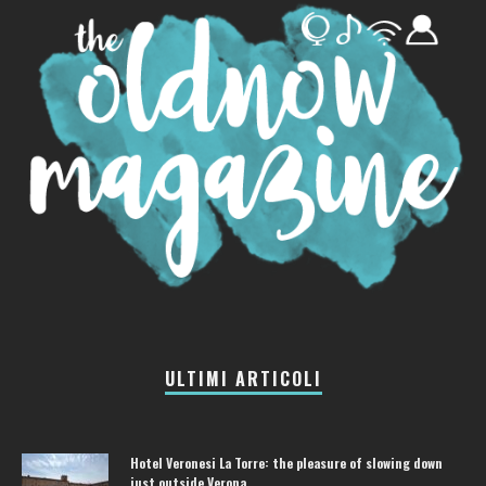
ULTIMI ARTICOLI
Hotel Veronesi La Torre: the pleasure of slowing down
just outside Verona