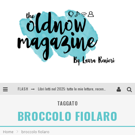
FLASH
Libri letti nel 2025: tutte le mie letture, recensioni e giudizi
Cosa vediamo questa sera? Te lo dico io: film e serie TV visti nel 2025
TAGGATO
BROCCOLO FIOLARO
SEE YOU AT 5 | Chanel
Anya Taylor-Joy, Jisoo e Willow Smith protagoniste della nuova campagna Dior Addict
Home
broccolo fiolaro