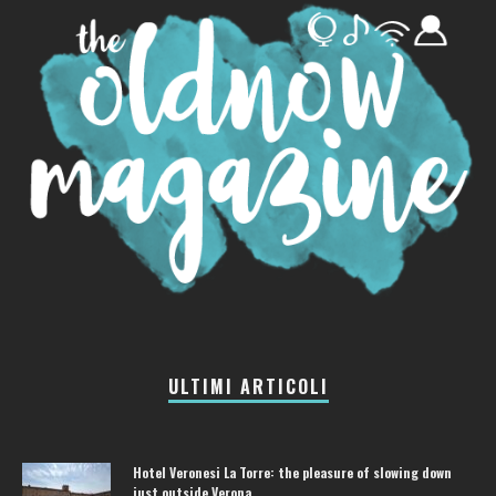
ULTIMI ARTICOLI
Hotel Veronesi La Torre: the pleasure of slowing down
just outside Verona