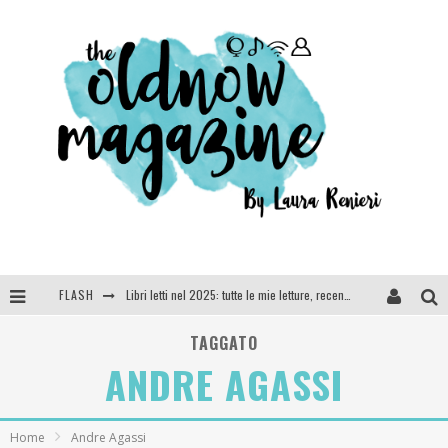
Libri letti nel 2025: tutte le mie letture, recensioni e giudizi
FLASH
Cosa vediamo questa sera? Te lo dico io: film e serie TV visti nel 2025
TAGGATO
ANDRE AGASSI
SEE YOU AT 5 | Chanel
Anya Taylor-Joy, Jisoo e Willow Smith protagoniste della nuova campagna Dior Addict
Home
Andre Agassi