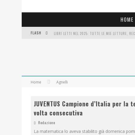
HOME
FLASH
LIBRI LETTI NEL 2025: TUTTE LE MIE LETTURE, RE
COSA VEDIAMO QUESTA SERA? TE LO DICO IO: FILM 
SEE YOU AT 5 | CHANEL
Home
Agnelli
JUVENTUS Campione d’Italia per la t
volta consecutiva
Redazione
La matematica lo aveva stabilito già domenica pom