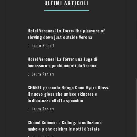
ULTIMI ARTICOLI
Hotel Veronesi La Torre: the pleasure of
slowing down just outside Verona
Laura Renieri
Hotel Veronesi La Torre: una fuga di
benessere a pochi minuti da Verona
Laura Renieri
CHANEL presenta Rouge Coco Hydra Gloss:
il nuovo gloss che unisce skincare e
brillantezza effetto specchio
Laura Renieri
Chanel Summer’s Calling: la collezione
ATENE: GUIDA PER IL WEEKEND PERFETTO
make-up che celebra le notti d’estate
Laura Renieri