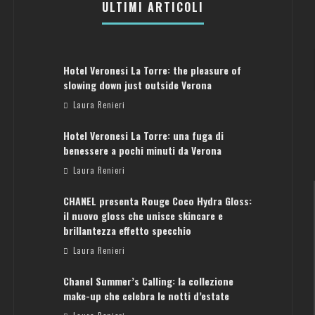
ULTIMI ARTICOLI
Hotel Veronesi La Torre: the pleasure of
slowing down just outside Verona
Laura Renieri
Hotel Veronesi La Torre: una fuga di
benessere a pochi minuti da Verona
Laura Renieri
CHANEL presenta Rouge Coco Hydra Gloss:
il nuovo gloss che unisce skincare e
brillantezza effetto specchio
Laura Renieri
Chanel Summer’s Calling: la collezione
ATENE: GUIDA PER IL WEEKEND PERFETTO
make-up che celebra le notti d’estate
Laura Renieri