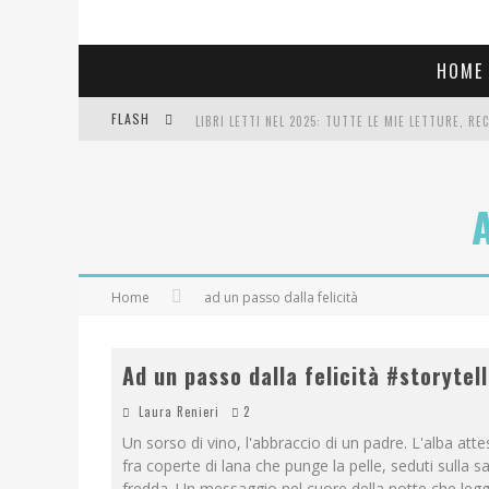
HOME
FLASH
LIBRI LETTI NEL 2025: TUTTE LE MIE LETTURE, RE
COSA VEDIAMO QUESTA SERA? TE LO DICO IO: FILM 
SEE YOU AT 5 | CHANEL
Home
ad un passo dalla felicità
Ad un passo dalla felicità #storytel
Laura Renieri
2
Un sorso di vino, l'abbraccio di un padre. L'alba atte
fra coperte di lana che punge la pelle, seduti sulla s
fredda. Un messaggio nel cuore della notte che leggi