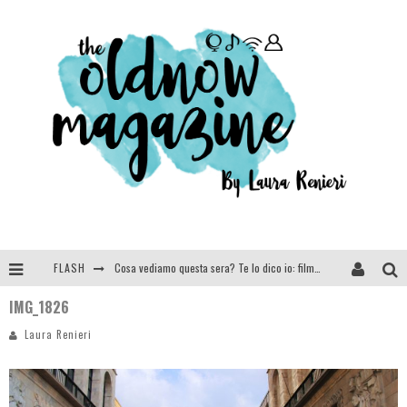
FLASH
Cosa vediamo questa sera? Te lo dico io: film e serie TV visti nel 2025
IMG_1826
SEE YOU AT 5 | Chanel
Laura Renieri
Anya Taylor-Joy, Jisoo e Willow Smith protagoniste della nuova campagna Dior Addict
Libri letti nel 2025: tutte le mie letture, recensioni e giudizi