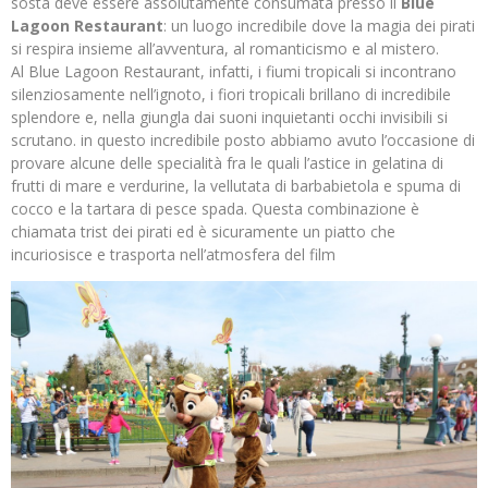
sosta deve essere assolutamente consumata presso il
Blue
Lagoon Restaurant
: un luogo incredibile dove la magia dei pirati
si respira insieme all’avventura, al romanticismo e al mistero.
Al Blue Lagoon Restaurant, infatti, i fiumi tropicali si incontrano
silenziosamente nell’ignoto, i fiori tropicali brillano di incredibile
splendore e, nella giungla dai suoni inquietanti occhi invisibili si
scrutano. in questo incredibile posto abbiamo avuto l’occasione di
provare alcune delle specialità fra le quali l’astice in gelatina di
frutti di mare e verdurine, la vellutata di barbabietola e spuma di
cocco e la tartara di pesce spada. Questa combinazione è
chiamata trist dei pirati ed è sicuramente un piatto che
incuriosisce e trasporta nell’atmosfera del film