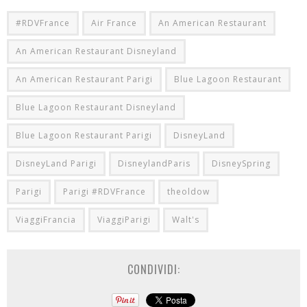
#RDVFrance
Air France
An American Restaurant
An American Restaurant Disneyland
An American Restaurant Parigi
Blue Lagoon Restaurant
Blue Lagoon Restaurant Disneyland
Blue Lagoon Restaurant Parigi
DisneyLand
DisneyLand Parigi
DisneylandParis
DisneySpring
Parigi
Parigi #RDVFrance
theoldow
ViaggiFrancia
ViaggiParigi
Walt's
CONDIVIDI: