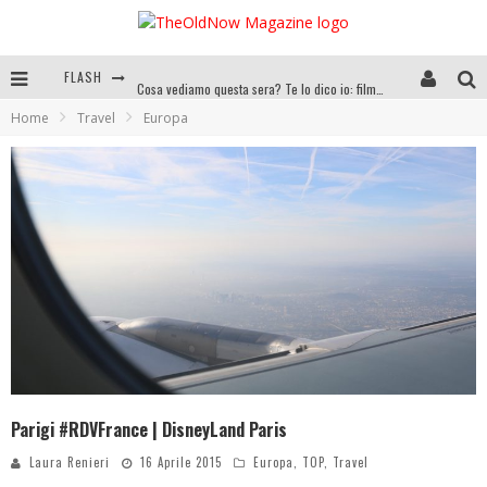
FLASH
Cosa vediamo questa sera? Te lo dico io: film e serie TV visti nel 2025
Home
Travel
Europa
SEE YOU AT 5 | Chanel
Anya Taylor-Joy, Jisoo e Willow Smith protagoniste della nuova campagna Dior Addict
Libri letti nel 2025: tutte le mie letture, recensioni e giudizi
Parigi #RDVFrance | DisneyLand Paris
Laura Renieri
16 Aprile 2015
Europa
,
TOP
,
Travel