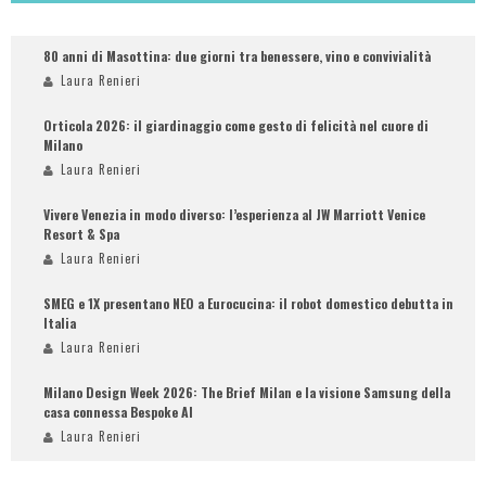
80 anni di Masottina: due giorni tra benessere, vino e convivialità
Laura Renieri
Orticola 2026: il giardinaggio come gesto di felicità nel cuore di
Milano
Laura Renieri
Vivere Venezia in modo diverso: l’esperienza al JW Marriott Venice
Resort & Spa
Laura Renieri
SMEG e 1X presentano NEO a Eurocucina: il robot domestico debutta in
Italia
Laura Renieri
Milano Design Week 2026: The Brief Milan e la visione Samsung della
casa connessa Bespoke AI
Laura Renieri