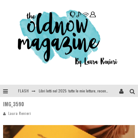
FLASH
Libri letti nel 2025: tutte le mie letture, recensioni e giudizi
IMG_3590
Cosa vediamo questa sera? Te lo dico io: film e serie TV visti nel 2025
Laura Renieri
SEE YOU AT 5 | Chanel
Anya Taylor-Joy, Jisoo e Willow Smith protagoniste della nuova campagna Dior Addict