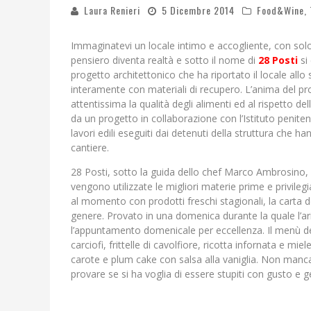
Laura Renieri
5 Dicembre 2014
Food&Wine
,
Immaginatevi un locale intimo e accogliente, con solo 
pensiero diventa realtà e sotto il nome di
28 Posti
si
progetto architettonico che ha riportato il locale allo
interamente con materiali di recupero. L’anima del pro
attentissima la qualità degli alimenti ed al rispetto d
da un progetto in collaborazione con l’Istituto peniten
lavori edili eseguiti dai detenuti della struttura che 
cantiere.
28 Posti, sotto la guida dello chef Marco Ambrosino,
vengono utilizzate le migliori materie prime e privilegiat
al momento con prodotti freschi stagionali, la carta 
genere. Provato in una domenica durante la quale l’aria
l’appuntamento domenicale per eccellenza. Il menù d
carciofi, frittelle di cavolfiore, ricotta infornata e m
carote e plum cake con salsa alla vaniglia. Non manca
provare se si ha voglia di essere stupiti con gusto e g