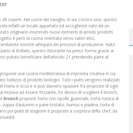
TOP
28 coperti. Nel cuore del naviglio, in via Corsico uno, questo
 cela infatti un locale appartato ed accogliente nato da un
 stato originario inserendo nuovi elementi di arredo prodotti
getto è però la cucina orientata verso valori etici,
ell’ambiente nonché all’equità dei processi di produzione. Nato
ziario di Bollate, questo ristorante ha preso forma grazie ai
hanno potuto beneficiare dell’articolo 21 prendendo parte al
 propone una cucina mediterranea di impronta creativa in cui
o l’utilizzo di prodotti biologici. Tutti i piatti vengono realizzati
del menu è ricca e si può davvero spaziare fra proposte di ogni
 iniziava ad essere frizzante, ho deciso di scegliere il brunch,
el
brunch
propone: torta con cipolle guanciale, torta rustica di
iele, zuppa d’autunno e pane tostato, humus e piadina, torta di
no poi piatti di stagione è proposte a sorpresa dello chef, da
enuinità