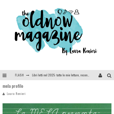
FLASH
Libri letti nel 2025: tutte le mie letture, recensioni e giudizi
mela profilo
Cosa vediamo questa sera? Te lo dico io: film e serie TV visti nel 2025
Laura Renieri
SEE YOU AT 5 | Chanel
Anya Taylor-Joy, Jisoo e Willow Smith protagoniste della nuova campagna Dior Addict