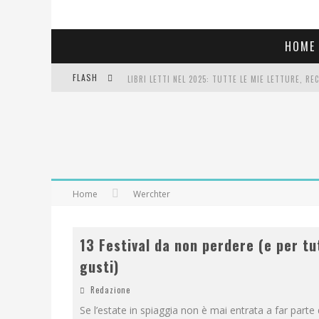
HOME
FLASH
LIBRI LETTI NEL 2025: TUTTE LE MIE LETTURE, RE
COSA VEDIAMO QUESTA SERA? TE LO DICO IO: FILM 
SEE YOU AT 5 | CHANEL
Home
Werchter
13 Festival da non perdere (e per tut
gusti)
Redazione
Se l’estate in spiaggia non è mai entrata a far parte d