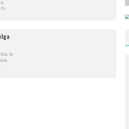
si
 15
elga
usi, la
lusa.
e