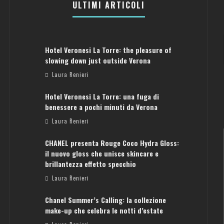
ULTIMI ARTICOLI
Hotel Veronesi La Torre: the pleasure of
slowing down just outside Verona
Laura Renieri
Hotel Veronesi La Torre: una fuga di
benessere a pochi minuti da Verona
Laura Renieri
CHANEL presenta Rouge Coco Hydra Gloss:
il nuovo gloss che unisce skincare e
brillantezza effetto specchio
Laura Renieri
Chanel Summer’s Calling: la collezione
ATENE: GUIDA PER IL WEEKEND PERFETTO
make-up che celebra le notti d’estate
Laura Renieri