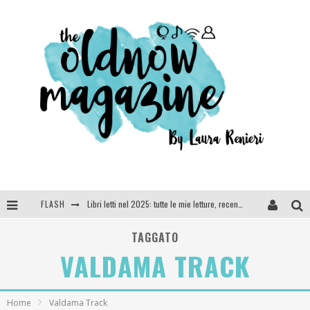
FLASH
Libri letti nel 2025: tutte le mie letture, recensioni e giudizi
Cosa vediamo questa sera? Te lo dico io: film e serie TV visti nel 2025
TAGGATO
VALDAMA TRACK
SEE YOU AT 5 | Chanel
Anya Taylor-Joy, Jisoo e Willow Smith protagoniste della nuova campagna Dior Addict
Home
Valdama Track