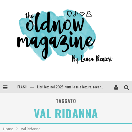
FLASH
Libri letti nel 2025: tutte le mie letture, recensioni e giudizi
Cosa vediamo questa sera? Te lo dico io: film e serie TV visti nel 2025
TAGGATO
VAL RIDANNA
SEE YOU AT 5 | Chanel
Anya Taylor-Joy, Jisoo e Willow Smith protagoniste della nuova campagna Dior Addict
Home
Val Ridanna