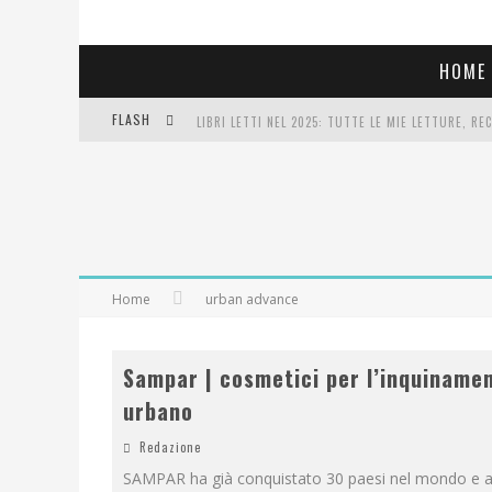
HOME
FLASH
LIBRI LETTI NEL 2025: TUTTE LE MIE LETTURE, RE
COSA VEDIAMO QUESTA SERA? TE LO DICO IO: FILM 
SEE YOU AT 5 | CHANEL
Home
urban advance
Sampar | cosmetici per l’inquiname
urbano
Redazione
SAMPAR ha già conquistato 30 paesi nel mondo e 