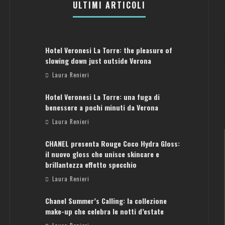
ULTIMI ARTICOLI
Hotel Veronesi La Torre: the pleasure of
slowing down just outside Verona
Laura Renieri
Hotel Veronesi La Torre: una fuga di
benessere a pochi minuti da Verona
Laura Renieri
CHANEL presenta Rouge Coco Hydra Gloss:
il nuovo gloss che unisce skincare e
brillantezza effetto specchio
Laura Renieri
Chanel Summer’s Calling: la collezione
ATENE: GUIDA PER IL WEEKEND PERFETTO
make-up che celebra le notti d’estate
Laura Renieri