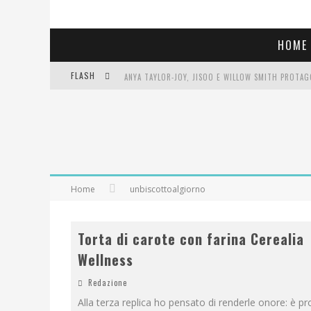
HOME
FLASH
LIBRI LETTI NEL 2025: TUTTE LE MIE LETTURE, RE
COSA VEDIAMO QUESTA SERA? TE LO DICO IO: FILM 
SEE YOU AT 5 | CHANEL
Home
unbiscottoalgiorno
Torta di carote con farina Cerealia
Wellness
Redazione
Alla terza replica ho pensato di renderle onore: è p