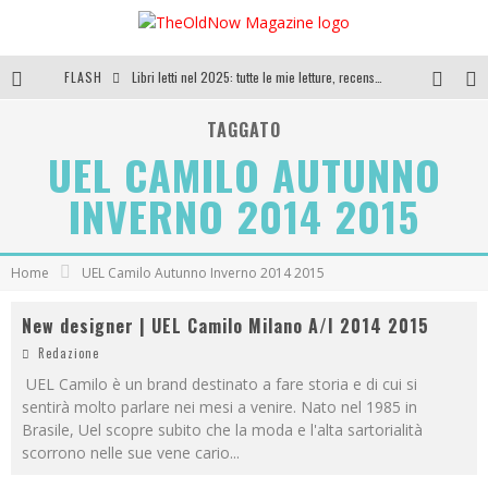
FLASH
Libri letti nel 2025: tutte le mie letture, recensioni e giudizi
Cosa vediamo questa sera? Te lo dico io: film e serie TV visti nel 2025
TAGGATO
UEL CAMILO AUTUNNO
SEE YOU AT 5 | Chanel
INVERNO 2014 2015
Anya Taylor-Joy, Jisoo e Willow Smith protagoniste della nuova campagna Dior Addict
Home
UEL Camilo Autunno Inverno 2014 2015
New designer | UEL Camilo Milano A/I 2014 2015
Redazione
UEL Camilo è un brand destinato a fare storia e di cui si
sentirà molto parlare nei mesi a venire. Nato nel 1985 in
Brasile, Uel scopre subito che la moda e l'alta sartorialità
scorrono nelle sue vene cario
...