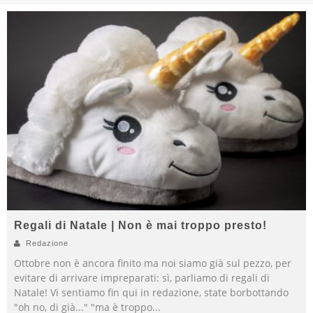
Regali di Natale | Non è mai troppo presto!
Redazione
Ottobre non è ancora finito ma noi siamo già sul pezzo, per
evitare di arrivare impreparati: sì, parliamo di regali di
Natale! Vi sentiamo fin qui in redazione, state borbottando
"oh no, di già..." "ma è troppo
...