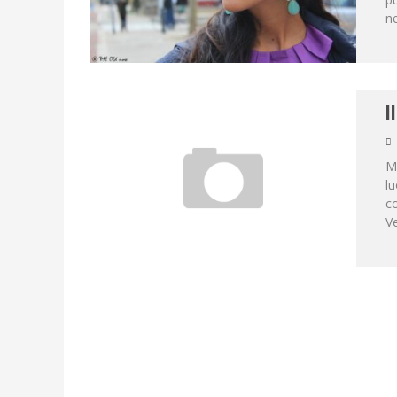
ne
I
Ma
lu
co
Ve