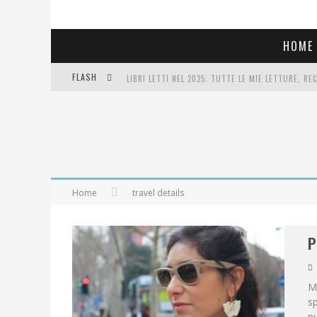
HOME
FLASH
LIBRI LETTI NEL 2025: TUTTE LE MIE LETTURE, RE
COSA VEDIAMO QUESTA SERA? TE LO DICO IO: FILM 
SEE YOU AT 5 | CHANEL
Home
travel details
P
Ma
sp
pu