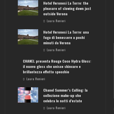
Hotel Veronesi La Torre: the
pleasure of slowing down just
outside Verona
Laura Renieri
Hotel Veronesi La Torre: una
fuga di benessere a pochi
minuti da Verona
Laura Renieri
CHANEL presenta Rouge Coco Hydra Gloss:
il nuovo gloss che unisce skincare e
brillantezza effetto specchio
Laura Renieri
ATENE: GUIDA PER IL WEEKEND PERFETTO
Chanel Summer’s Calling: la
Laura Renieri
collezione make-up che
celebra le notti d’estate
Laura Renieri