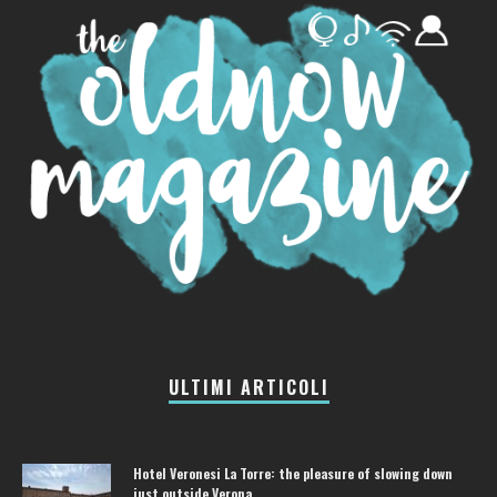
ULTIMI ARTICOLI
Hotel Veronesi La Torre: the pleasure of slowing down
just outside Verona