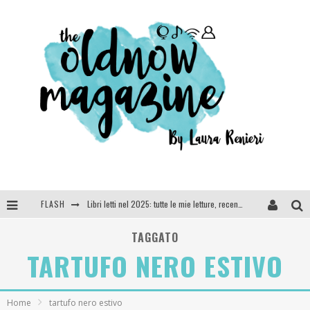
FLASH
Libri letti nel 2025: tutte le mie letture, recensioni e giudizi
Cosa vediamo questa sera? Te lo dico io: film e serie TV visti nel 2025
TAGGATO
TARTUFO NERO ESTIVO
SEE YOU AT 5 | Chanel
Anya Taylor-Joy, Jisoo e Willow Smith protagoniste della nuova campagna Dior Addict
Home
tartufo nero estivo