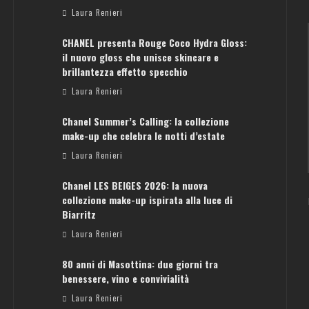
Laura Renieri
CHANEL presenta Rouge Coco Hydra Gloss:
il nuovo gloss che unisce skincare e
brillantezza effetto specchio
Laura Renieri
Chanel Summer’s Calling: la collezione
ATENE: GUIDA PER IL WEEKEND PERFETTO
make-up che celebra le notti d’estate
Laura Renieri
Laura Renieri
Chanel LES BEIGES 2026: la nuova
collezione make-up ispirata alla luce di
Biarritz
Laura Renieri
80 anni di Masottina: due giorni tra
benessere, vino e convivialità
Laura Renieri