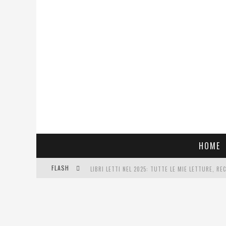
HOME
FLASH
LIBRI LETTI NEL 2025: TUTTE LE MIE LETTURE, RE
COSA VEDIAMO QUESTA SERA? TE LO DICO IO: FILM 
SEE YOU AT 5 | CHANEL