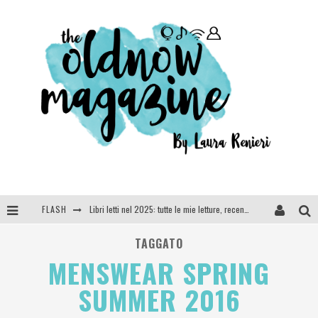
FLASH
Libri letti nel 2025: tutte le mie letture, recensioni e giudizi
Cosa vediamo questa sera? Te lo dico io: film e serie TV visti nel 2025
TAGGATO
MENSWEAR SPRING
SEE YOU AT 5 | Chanel
SUMMER 2016
Anya Taylor-Joy, Jisoo e Willow Smith protagoniste della nuova campagna Dior Addict