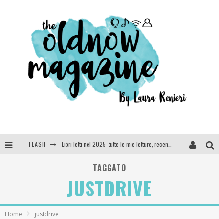
FLASH
Libri letti nel 2025: tutte le mie letture, recensioni e giudizi
Cosa vediamo questa sera? Te lo dico io: film e serie TV visti nel 2025
TAGGATO
JUSTDRIVE
SEE YOU AT 5 | Chanel
Anya Taylor-Joy, Jisoo e Willow Smith protagoniste della nuova campagna Dior Addict
Home
justdrive