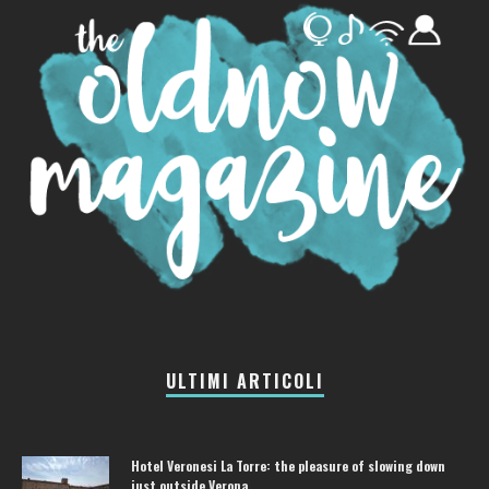
ULTIMI ARTICOLI
Hotel Veronesi La Torre: the pleasure of slowing down
just outside Verona