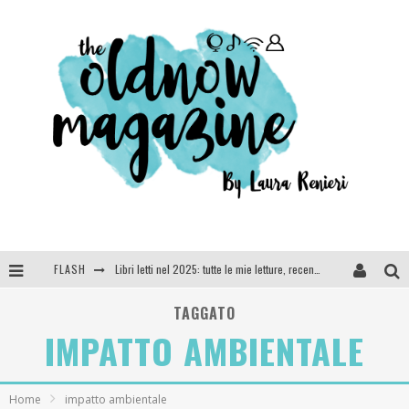
FLASH
Libri letti nel 2025: tutte le mie letture, recensioni e giudizi
Cosa vediamo questa sera? Te lo dico io: film e serie TV visti nel 2025
TAGGATO
IMPATTO AMBIENTALE
SEE YOU AT 5 | Chanel
Anya Taylor-Joy, Jisoo e Willow Smith protagoniste della nuova campagna Dior Addict
Home
impatto ambientale