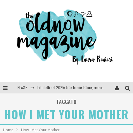
Libri letti nel 2025: tutte le mie letture, recensioni e giudizi
FLASH
Cosa vediamo questa sera? Te lo dico io: film e serie TV visti nel 2025
TAGGATO
SEE YOU AT 5 | Chanel
HOW I MET YOUR MOTHER
Anya Taylor-Joy, Jisoo e Willow Smith protagoniste della nuova campagna Dior Addict
Home
How I Met Your Mother